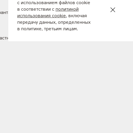
с использованием файлов cookie
в соответствии с
политикой
ранта
использования cookie
, включая
передачу данных, определенных
в политике, третьим лицам.
частники
ических
 по
ant.ru.
да. Он
а шесть
ды. За
л 138