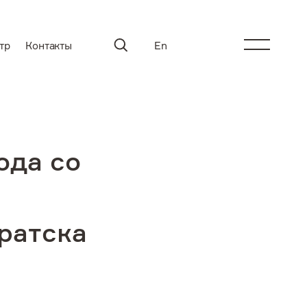
тр
Контакты
En
ода со
ратска