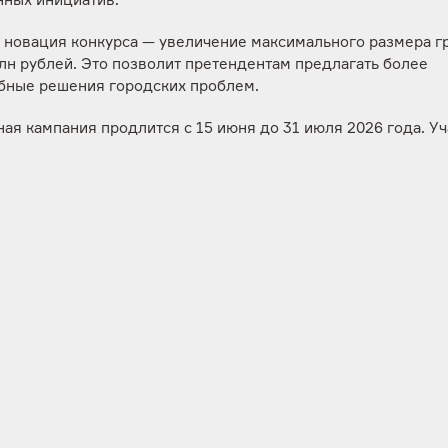
нных инициатив.
 новация конкурса — увеличение максимального размера г
лн рублей. Это позволит претендентам предлагать более
бные решения городских проблем.
ая кампания продлится с 15 июня до 31 июля 2026 года. У
а получат комплексную поддержку на всех этапах: от практ
ров по подготовке заявки до индивидуальных консультаций
сной документации.
 участия и вся информация о конкурсе — на сайте
enplus-gr
ый конкурс «Города со знаком плюс» проводится с 2020 го
ся как программа поддержки экологических инициатив и з
 вырос до инструмента системного развития городской сре
емя Эн+ поддержала 102 проекта, совокупный фонд состави
блей.