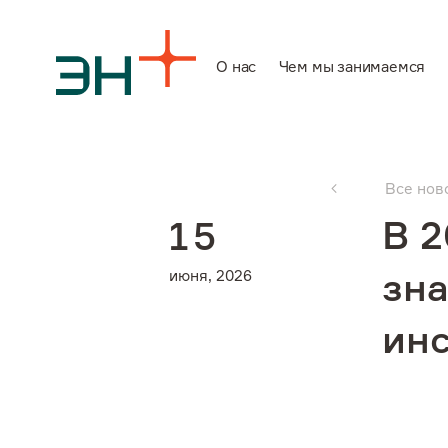
О нас
Чем мы занимаемся
О нас
Все нов
Чем мы заним
В 2
1
5
июня, 2026
зн
Инвесторам
ин
Устойчивое ра
Карьера