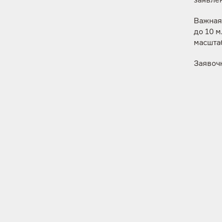
заявле
Важная
до 10 м
масшта
Заявочн
конкурс
вебина
конкур
Условия
Грантов
начинал
сезонов
это вр
млн ру