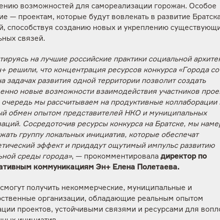
ению возможностей для самореализации горожан. Особое
е — проектам, которые будут вовлекать в развитие Братска
й, способствуя созданию новых и укреплению существующ
ьных связей.
тируясь на лучшие российские практики социальной архите
+ решили, что концентрация ресурсов конкурса «Города со
а задачах развития одной территории позволит создать
венно новые возможности взаимодействия участников проек
 очередь мы рассчитываем на продуктивные коллаборации 
ый обмен опытом представителей НКО и муниципальных
заций. Сосредоточив ресурсы конкурса на Братске, мы нам
жать группу локальных инициатив, которые обеспечат
етический эффект и придадут ощутимый импульс развитию
ьной среды города»
, — прокомментировала
директор по
ативным коммуникациям Эн+ Елена Полетаева.
 смогут получить некоммерческие, муниципальные и
рственные организации, обладающие реальным опытом
ации проектов, устойчивыми связями и ресурсами для воп