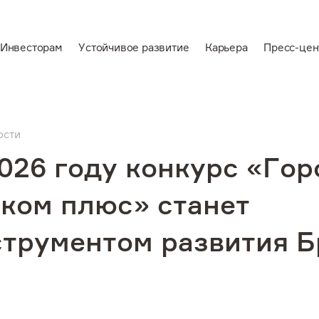
Инвесторам
Устойчивое развитие
Карьера
Пресс-цен
En
Ведущий
вертикально-
ости
аемся
интегрированный
026 году конкурс «Гор
производитель
алюминия и
аком плюс» станет
электроэнергии
струментом развития Б
звитие