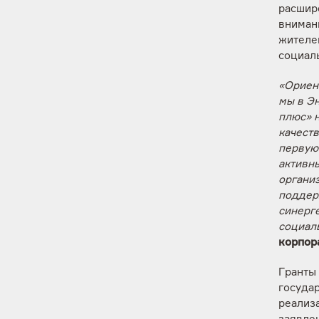
расшир
внимани
жителе
социал
«Ориен
мы в Эн
плюс» н
качест
первую
активн
органи
поддер
синерг
социал
корпор
Гранты
госуда
реализ