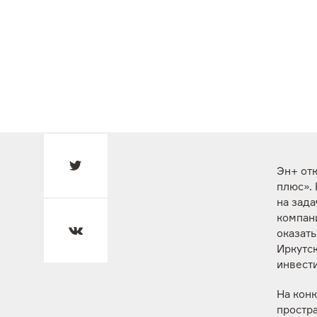
Эн+ отк
плюс».
на зада
компан
оказат
Иркутс
инвести
На кон
простр