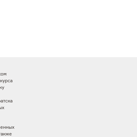
ком
курса
ку
атска
ых
венных
также