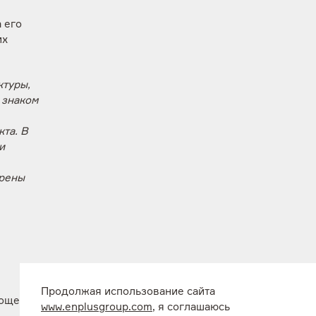
 его
их
ктуры,
 знаком
та. В
и
ерены
Продолжая использование сайта
лощения
www.enplusgroup.com
, я соглашаюсь