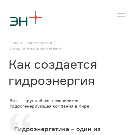
En
Чем мы занимаемся
О нас
Энергетический сегмент
Как создается
Чем мы занимаемся
гидроэнергия
Инвесторам
Эн+ — крупнейшая независимая
Устойчивое развитие
гидрогенериующая компания в мире
Карьера
Гидроэнергетика – один из