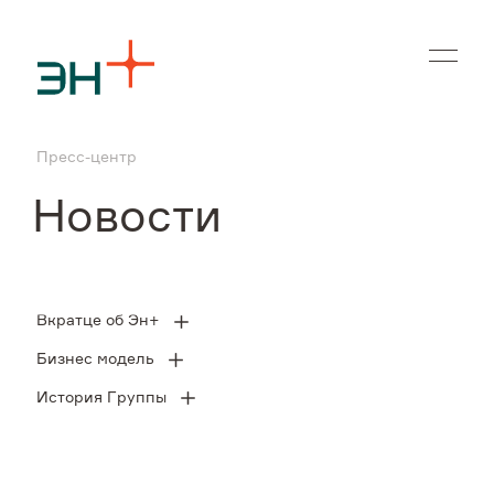
En
Пресс-центр
О нас
Новости
Чем мы занимаемся
Инвесторам
Вкратце об Эн+
Бизнес модель
Устойчивое развитие
История Группы
Карьера