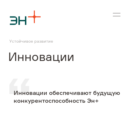
En
Устойчивое развитие
О нас
Инновации
Чем мы занимаемся
Инвесторам
Инновации обеспечивают будущую
Устойчивое развитие
конкурентоспособность Эн+
Карьера