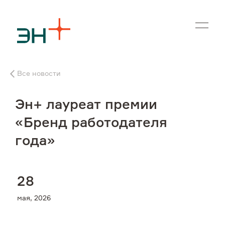
En
Все новости
О нас
Эн+ лауреат премии
Чем мы занимаемся
«Бренд работодателя
года»
Инвесторам
Устойчивое развитие
2
8
мая, 2026
Карьера