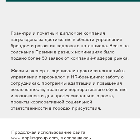
Гран-при и почетным дипломом компания
награждена за достижения в области управления
брендом и развития кадрового потенциала. Всего на
соискание Премии в разных номинациях было
подано более 50 заявок от компаний-лидеров рынка.
Жюри и эксперты оценивали практики компаний в
управлении персоналом и HR-брендинге: заботу о
сотрудниках, программы адаптации и повышения
вовлеченности, практики корпоративного обучения
и возможности для профессионального роста,
проекты корпоративной социальной
ответственности в городах присутствия.
Премия подтвердила верность философии
компании, в центре которой – люди.
Её суть
Продолжая использование сайта
заключается в создании среды, где
www.enplusgroup.com
, я соглашаюсь
профессиональный рост, безопасность и личная