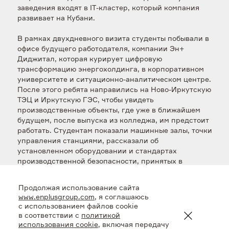
заведения входят в IT-кластер, который компания
развивает на Кубани.
В рамках двухдневного визита студенты побывали в
офисе будущего работодателя, компании Эн+
Диджитал, которая курирует цифровую
трансформацию энергохолдинга, в корпоративном
университете и ситуационно-аналитическом центре.
После этого ребята направились на Ново-Иркутскую
ТЭЦ и Иркутскую ГЭС, чтобы увидеть
производственные объекты, где уже в ближайшем
будущем, после выпуска из колледжа, им предстоит
работать. Студентам показали машинные залы, точки
управления станциями, рассказали об
установленном оборудовании и стандартах
производственной безопасности, принятых в
компании, провели по плотине ГЭС.
Продолжая использование сайта
«Центр развития цифровизации Краснодарского края
www.enplusgroup.com
, я соглашаюсь
был запущен в прошлом году. Конечно, студентам
с использованием файлов cookie
хотелось побывать в Иркутске, чтобы своими глазами
в соответствии с
политикой
увидеть будущее место работы. Это касается не только
использования cookie
, включая передачу