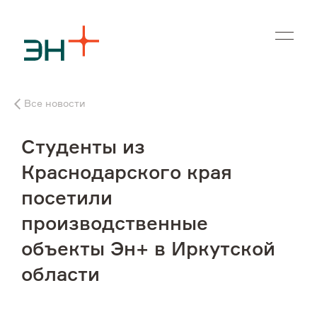
En
Все новости
О нас
Студенты из
Чем мы занимаемся
Краснодарского края
посетили
Инвесторам
производственные
Устойчивое развитие
объекты Эн+ в Иркутской
области
Карьера