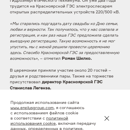
гидроэнергетического техникума. Он уже два года
трудится на Красноярской ГЭС электрослесарем
открытых распределительных устройств 220/500 кВ.
«Мы старались подгадать дату свадьбы ко Дню семьи,
любви и верности. Так получилось, что у нас совпала и
регистрация, и как раз наша ГЭС предложила сделать
выездную регистрацию. Такую возможность я не мог
упустить, мы с женой решили провести церемонию
здесь. Спасибо Красноярской ГЭС за предоставленную
возможность»
, – отметил
Роман Шилко.
В церемонии приняли участие около 20 гостей –
друзья и родственники пары. Также на торжестве
присутствовал
директор Красноярской ГЭС
Станислав Легенза.
«Наша смотровая площадка стала популярной у
Продолжая использование сайта
молодоженов – сюда приезжают на фотосессии.
www.enplusgroup.com
, я соглашаюсь
Открываем еще одну традицию: работник станции
с использованием файлов cookie
Роман Шилко с супругой провели здесь выездную
в соответствии с
политикой
регистрацию. Уверен, эта инициатива найдет отклик у
использования cookie
, включая передачу
данных, определенных в политике,
жителей Красноярска и Дивногорска»
, – подчеркнул