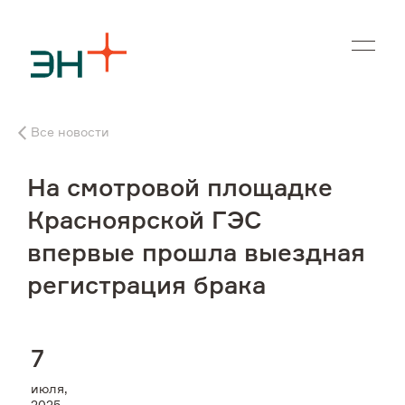
En
Все новости
О нас
На смотровой площадке
Чем мы занимаемся
Красноярской ГЭС
впервые прошла выездная
Инвесторам
регистрация брака
Устойчивое развитие
7
Карьера
июля,