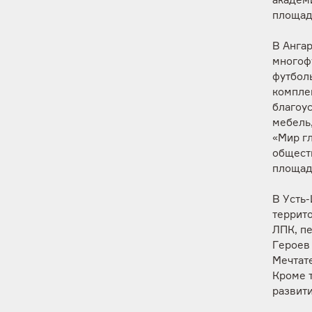
академи
площадк
В Анга
многоф
футбол
комплек
благоус
мебель
«Мир г
общест
площад
В Усть-
террит
ЛПК, п
Героев 
Мечтат
Кроме 
развити