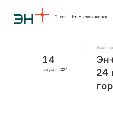
О нас
Чем мы занимаемся
О нас
Все нов
Чем мы заним
Эн
1
4
августа, 2024
24 
Инвесторам
гор
Устойчивое ра
Карьера