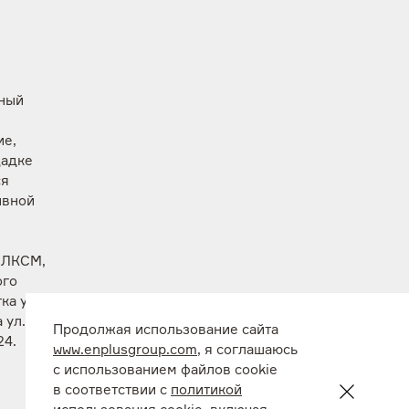
вный
ие,
щадке
ся
ивной
 ВЛКСМ,
ого
ка ул.
 ул.
Продолжая использование сайта
24.
www.enplusgroup.com
, я соглашаюсь
с использованием файлов cookie
в соответствии с
политикой