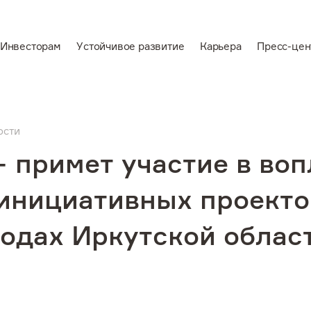
Инвесторам
Устойчивое развитие
Карьера
Пресс-цен
En
Ведущий
вертикально-
ости
аемся
интегрированный
+ примет участие в во
производитель
алюминия и
инициативных проектов
электроэнергии
одах Иркутской облас
звитие