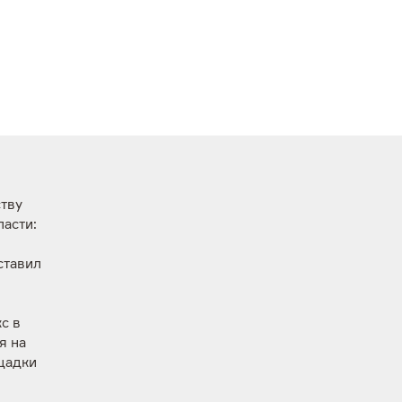
тву
ласти:
ставил
с в
я на
щадки