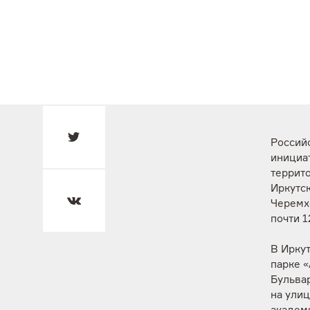
Россий
инициа
террито
Иркутск
Черемх
почти 1
В Иркут
парке «
Бульва
на улиц