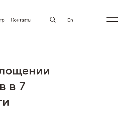
тр
Контакты
En
площении
 в 7
ти