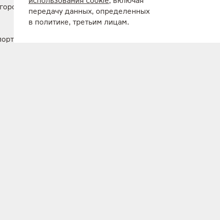
использования cookie
, включая
горск-
передачу данных, определенных
в политике, третьим лицам.
порта в
бойщика
док
ят
ления
роекты
стороны