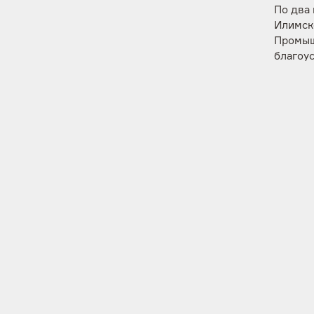
По два
Илимск
Промыш
благоус
районе
в г. Че
автодор
стелу 
до бли
Общий 
составл
Эн+ — 
Новости