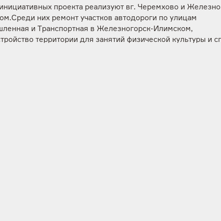
 инициативных проекта реализуют вг. Черемхово и Железно
ом.Среди них ремонт участков автодороги по улицам
ленная и Транспортная в Железногорск-Илимском,
тройство территории для занятий физической культуры и с
 школы №15, создание «Двора будущего» Эн+ на улице За
ремхово. Кроме этого, в Усолье-Сибирском приведут в поря
огу от улицы Индустриальная до ТЭЦ-11, в Братске установ
«Братск – Золотая 500-ка», указывающую различные направ
злежащих мест притяжения.
объем инвестиций из бюджетов всех уровней на данные п
яют 62 млн рублей, из которых доля софинансирования со 
порядка 12%.