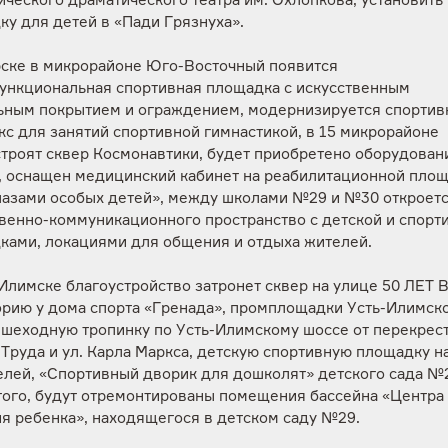
ческого драматического театра им. Охлопкова, установить
у для детей в «Пади Грязнуха».
рске в микрорайоне Юго-Восточный появится
ункциональная спортивная площадка с искусственным
ьным покрытием и ограждением, модернизируется спорти
с для занятий спортивной гимнастикой, в 15 микрорайоне
троят сквер Космонавтики, будет приобретено оборудован
, оснащен медицинский кабинет на реабилитационной пло
лазами особых детей», между школами №29 и №30 откроет
венно-коммуникационного пространство с детской и спорт
ками, локациями для общения и отдыха жителей.
Илимске благоустройство затронет сквер на улице 50 ЛЕТ
орию у дома спорта «Гренада», промплощадки Усть-Илимск
ешеходную тропинку по Усть-Илимскому шоссе от перекрест
Труда и ул. Карла Маркса, детскую спортивную площадку на
елей, «Спортивный дворик для дошколят» детского сада №
того, будут отремонтированы помещения бассейна «Центра
я ребенка», находящегося в детском саду №29.