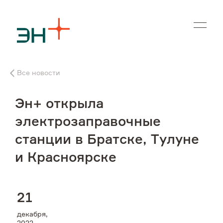
En
Все новости
О нас
Эн+ открыла
Чем мы занимаемся
электрозаправочные
станции в Братске, Тулуне
Инвесторам
и Красноярске
Устойчивое развитие
2
1
Карьера
декабря,