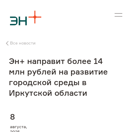
En
Все новости
О нас
Эн+ направит более 14
Чем мы занимаемся
млн рублей на развитие
городской среды в
Инвесторам
Иркутской области
Устойчивое развитие
8
Карьера
августа,