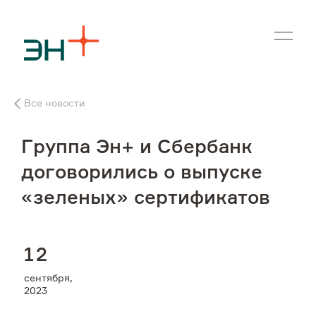
En
Все новости
О нас
Группа Эн+ и Сбербанк
Чем мы занимаемся
договорились о выпуске
«зеленых» сертификатов
Инвесторам
Устойчивое развитие
1
2
сентября,
Карьера
2023