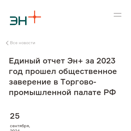
En
Все новости
О нас
Единый отчет Эн+ за 2023
Чем мы занимаемся
год прошел общественное
заверение в Торгово-
Инвесторам
промышленной палате РФ
Устойчивое развитие
2
5
Карьера
сентября,