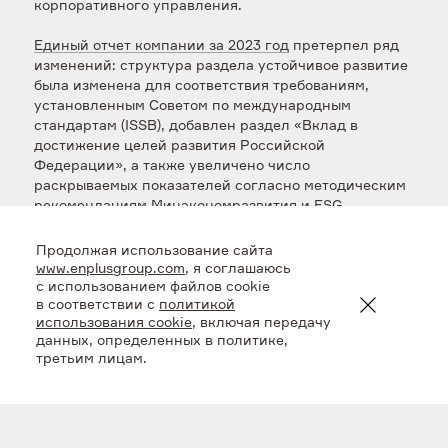
корпоративного управления.
Единый отчет компании за 2023 год
претерпел ряд
изменений: структура раздела устойчивое развитие
была изменена для соответствия требованиям,
установленным Советом по международным
стандартам (ISSB), добавлен раздел «Вклад в
достижение целей развития Российской
Федерации», а также увеличено число
раскрываемых показателей согласно методическим
рекомендациям Минэкономразвития и ESG
стандарту Ассоциации «НП «Совета Рынка». В
отчете Эн+ более подробно раскрыла информацию
Продолжая использование сайта
об управлении устойчивым развитием, обучении
www.enplusgroup.com
, я соглашаюсь
сотрудников, проведенных мероприятиях для
с использованием файлов cookie
в соответствии с
политикой
совершенствования качества продукции и услуг.
использования cookie
, включая передачу
данных, определенных в политике,
Участники экспертной комиссии дали высокую
третьим лицам.
оценку степени раскрытия информации в области
устойчивого развития, представленной в отчете.