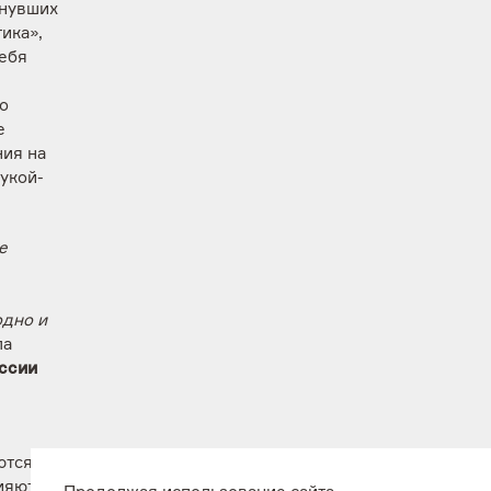
онувших
ика»,
себя
о
е
ия на
укой-
е
одно и
ла
ссии
ются и
ияют на