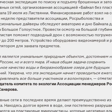
ическая экспедиция по поиску и подъему брошенных и зат
ных сетей, организованная ассоциацией «Байкал без пласт
ала 19 июля из Листвянки. Финансирование работ взял на 
а неделю представители ассоциации, Росрыболовства и
сиональные дайверы обследуют акваторию и дно Байкала д
а Большое Голоустное. Провести осмотр на большой глубин
листам поможет подводный дрон с возможностью погружен
 до 200 метров. Устройство оборудовано видеокамерой и р
лятором для захвата предметов.
л является уникальным природным объектом, достоянием н
России, но и всего мира. И наша общая задача сохранить
ьное качество воды и биоразнообразие озера для будущих
ий. Уверена, что эта экспедиция начнет проводиться ежег
ривлекать все больше участников и волонтеров»
, — отмети
датель комитета по экологии Ассоциации менеджеров Ро
Санарова.
вные сети в последнее время делают преимущественно из
а. Находясь долгое время в воде, они постепенно разруша
аются на пластиковые микрочастицы, которые негативно вл