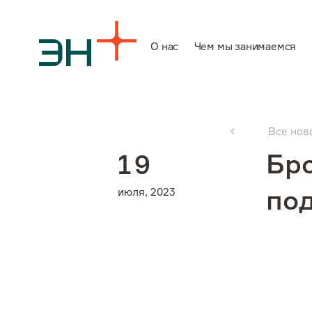
О нас
Чем мы занимаемся
О нас
Все нов
Чем мы заним
Бр
1
9
июля, 2023
под
Инвесторам
Устойчивое ра
Карьера