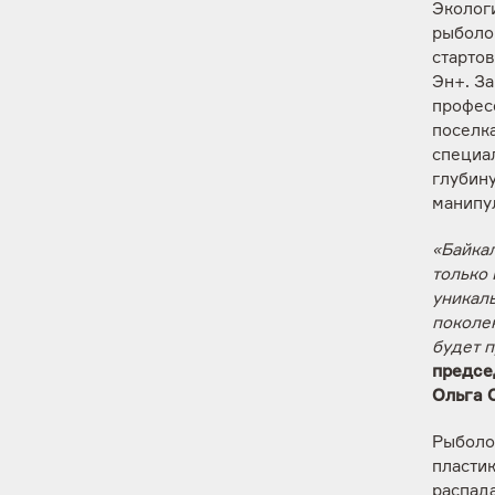
Эколог
рыболов
стартов
Эн+. З
профес
поселк
специа
глубину
манипу
«Байка
только 
уникал
поколен
будет п
предсе
Ольга 
Рыболо
пластик
распад