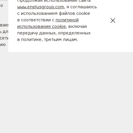
Продолжая использование сайта
по
www.enplusgroup.com
, я соглашаюсь
с использованием файлов cookie
в соответствии с
политикой
ываются
использования cookie
, включая
ь для
передачу данных, определенных
сети
в политике, третьим лицам.
нию
я
из-за
а,
ы
оду. В
еских
лены