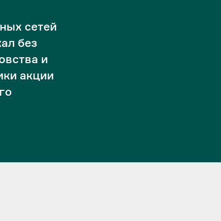
ных сетей
ал без
овства и
ики акции
го