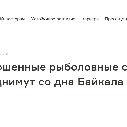
Инвесторам
Устойчивое развитие
Карьера
Пресс-цен
En
Ведущий
вертикально-
ости
аемся
интегрированный
ошенные рыболовные с
производитель
алюминия и
нимут со дна Байкала
электроэнергии
звитие