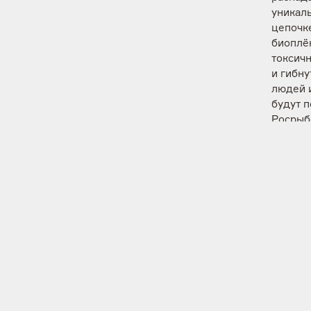
уникаль
цепочк
биоплё
токсич
и гибну
людей и
будут 
Росрыб
Рыболо
Байкала
брошен
бутылки
загряз
ассоциа
объеди
органи
ассоци
инфрас
рецикли