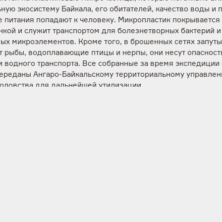
ную экосистему Байкала, его обитателей, качество воды и 
е питания попадают к человеку. Микропластик покрывается
нкой и служит транспортом для болезнетворных бактерий и
ных микроэлементов. Кроме того, в брошенных сетях запут
т рыбы, водоплавающие птицы и нерпы, они несут опасност
 водного транспорта. Все собранные за время экспедиции 
переданы Ангаро-Байкальскому территориальному управле
оловства для дальнейшей утилизации.
вные сети – далеко не единственный источник опасного дл
 микропластика. Его частицы попадают в воду в том числе 
ной на берегах одноразовой пластиковой продукции (посуд
, пакеты). С инициативой разработки мер для снижения
нения уникальной байкальской экосистемы выступили член
ции «Байкал без пластика», которая начала работу в 2022 г
нение входят представители крупного бизнеса, некоммерч
заций, государственных и образовательных учреждений. Ч
ации также подчеркивают необходимость обеспечения
труктурой раздельного сбора отходов и развития системы
нга, поддержки научных исследований в этой области и