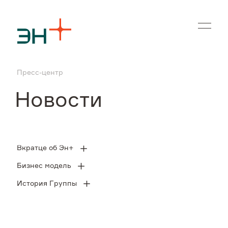
En
Пресс-центр
О нас
Новости
Чем мы занимаемся
Инвесторам
Вкратце об Эн+
Бизнес модель
Устойчивое развитие
История Группы
Карьера