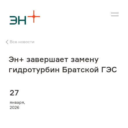
En
Все новости
О нас
Эн+ завершает замену
Чем мы занимаемся
гидротурбин Братской ГЭС
Инвесторам
2
7
Устойчивое развитие
января,
2026
Карьера