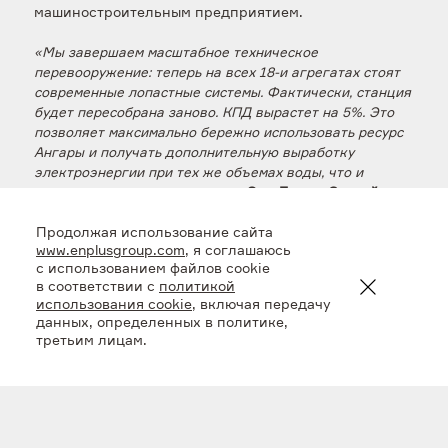
машиностроительным предприятием.
«Мы завершаем масштабное техническое
перевооружение: теперь на всех 18-и агрегатах стоят
современные лопастные системы. Фактически, станция
будет пересобрана заново. КПД вырастет на 5%. Это
позволяет максимально бережно использовать ресурс
Ангары и получать дополнительную выработку
электроэнергии при тех же объемах воды, что и
раньше»
, – отметил
директор Эн+ Гидро Сергей
Кузнецов.
Продолжая использование сайта
www.enplusgroup.com
, я соглашаюсь
Финал модернизации совпадает с юбилеем ГЭС – в
с использованием файлов cookie
этом году Братской ГЭС исполняется 65 лет.
в соответствии с
политикой
использования cookie
, включая передачу
Программа «Новая энергия» охватывает четыре
данных, определенных в политике,
крупнейшие ГЭС Эн+ – Красноярскую, Братскую,
третьим лицам.
Иркутскую и Усть-Илимскую. Общие инвестиции
составляют более 21 млрд рублей.