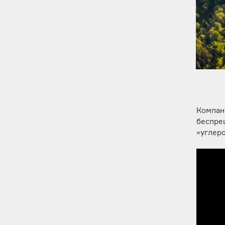
Компан
беспре
«углер