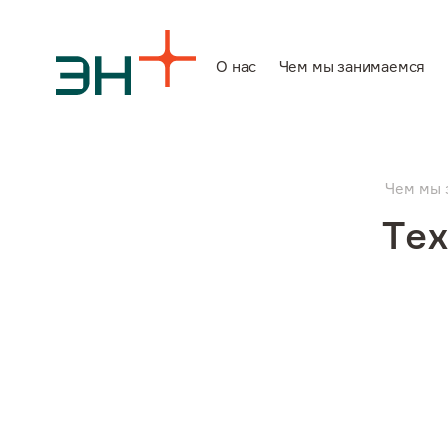
О нас
Чем мы занимаемся
О нас
Чем мы 
Чем мы заним
Тех
Инвесторам
Устойчивое ра
Карьера