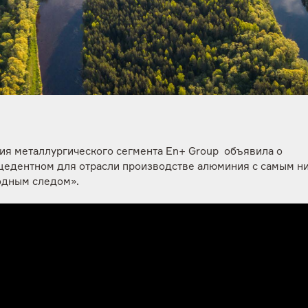
ия металлургического сегмента En+ Group объявила о
цедентном для отрасли производстве алюминия с самым н
одным следом».