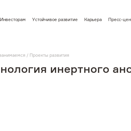
Инвесторам
Устойчивое развитие
Карьера
Пресс-цен
En
Ведущий
вертикально-
занимаемся
Проекты развития
аемся
интегрированный
нология инертного ан
производитель
алюминия и
электроэнергии
звитие