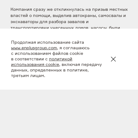
Компания сразу же откликнулась на призыв местных
властей о помощи, выделив автокраны, самосвалы и
экскаваторы для разбора завалов и
транспортировки унесенных домов, насосы, были
организованы подвоз и раздача питьевой и
технической воды. В кратчайшие сроки – за две
Продолжая использование сайта
недели – энергетики восстановили нарушенное
www.enplusgroup.com
, я соглашаюсь
паводком энергоснабжение
с использованием файлов cookie
в подтопленных Тайшетском, Чунском, Тулунском,
в соответствии с
политикой
использования cookie
, включая передачу
Нижнеудинском районах, подключив к
данных, определенных в политике,
электричеству дома десятков тысяч жителей
третьим лицам.
Иркутской области.
Помимо этого, силами компании было организовано
временное размещение пострадавших в гостиницах
Черемховского разреза – еще одного угольного
предприятия группы. Дети сотрудников, оставшихся
без крова, были направлены в летние лагеря в
Иркутской области. При содействии рабочих
советов «Тулунугля» были созданы народные
дружины для защиты от мародеров.