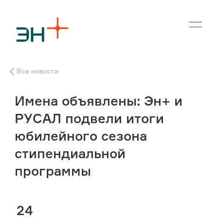
En
Все новости
О нас
Имена объявлены: Эн+ и
Чем мы занимаемся
РУСАЛ подвели итоги
юбилейного сезона
Инвесторам
стипендиальной
Устойчивое развитие
программы
Карьера
2
4