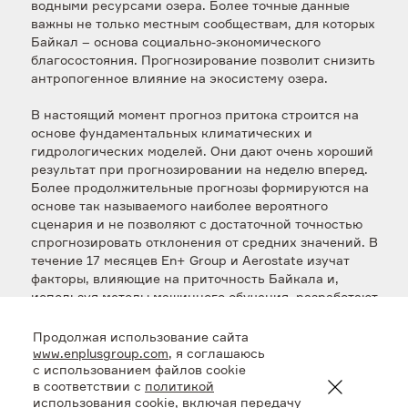
водными ресурсами озера. Более точные данные
важны не только местным сообществам, для которых
Байкал – основа социально-экономического
благосостояния. Прогнозирование позволит снизить
антропогенное влияние на экосистему озера.
В настоящий момент прогноз притока строится на
основе фундаментальных климатических и
гидрологических моделей. Они дают очень хороший
результат при прогнозировании на неделю вперед.
Более продолжительные прогнозы формируются на
основе так называемого наиболее вероятного
сценария и не позволяют с достаточной точностью
спрогнозировать отклонения от средних значений. В
течение 17 месяцев En+ Group и Aerostate изучат
факторы, влияющие на приточность Байкала и,
используя методы машинного обучения, разработают
алгоритм, который позволит прогнозировать
приточность на срок от 6 до 18 месяцев. Модель
Продолжая использование сайта
будет учитывать природные факторы - такие как
www.enplusgroup.com
, я соглашаюсь
таяние снега и скорость течения в реках, а также
с использованием файлов cookie
в соответствии с
политикой
другие важные вводные, в том числе, - загрязнения
использования cookie
, включая передачу
от промышленных районов Китая.