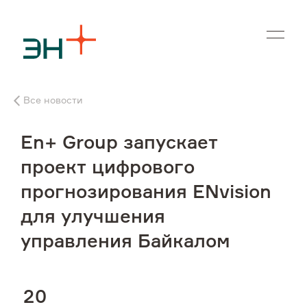
En
Все новости
О нас
En+ Group запускает
Чем мы занимаемся
проект цифрового
прогнозирования ENvision
Инвесторам
для улучшения
Устойчивое развитие
управления Байкалом
Карьера
2
0