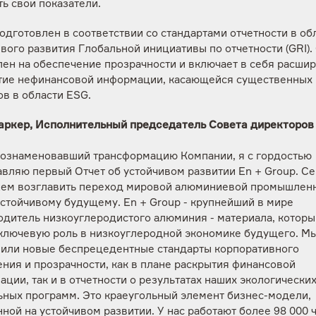
ь свои показатели.
одготовлен в соответствии со стандартами отчетности в об
вого развития Глобальной инициативы по отчетности (GRI).
лен на обеспечение прозрачности и включает в себя расши
тие нефинансовой информации, касающейся существенных
в в области ESG.
аркер, Исполнительный председатель Совета директоров 
, ознаменовавший трансформацию Компании, я с гордостью
авляю первый Отчет об устойчивом развитии En + Group. С
ем возглавить переход мировой алюминиевой промышленн
стойчивому будущему. En + Group - крупнейший в мире
одитель низкоуглеродистого алюминия - материала, которы
 ключевую роль в низкоуглеродной экономике будущего. М
вили новые беспрецедентные стандарты корпоративного
ния и прозрачности, как в плане раскрытия финансовой
ции, так и в отчетности о результатах наших экологических
ьных программ. Это краеугольный элемент бизнес-модели,
ной на устойчивом развитии. У нас работают более 98 000 