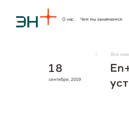
О нас
Чем мы занимаемся
О нас
Все нов
Чем мы заним
En+
1
8
сентября, 2019
ус
Инвесторам
Устойчивое ра
Карьера