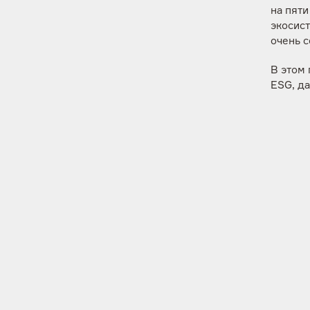
на пяти
экосист
очень с
В этом
ESG, д
Мы буд
стремл
прогрес
Владим
«В 2018
устойч
добила
социал
газов, 
продол
В отче
долгос
высоки