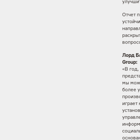
улучшит
Отчет п
устойчи
направ
раскры
вопросо
Лорд Б
Group:
«В год
предст
мы мож
более у
произв
играет
устано
управле
информа
социал
основан