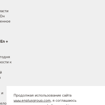
ласти
 Он
ренное
En +
егодня
ости к
й
ы
 и
Продолжая использование сайта
www.enplusgroup.com
, я соглашаюсь
человек