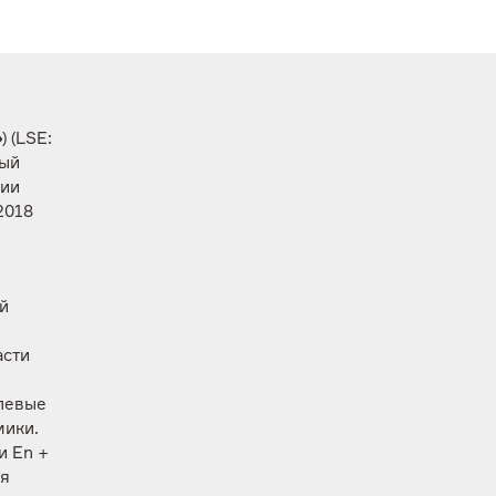
»
) (LSE:
ный
ции
2018
й
асти
слевые
мики.
и En +
ся