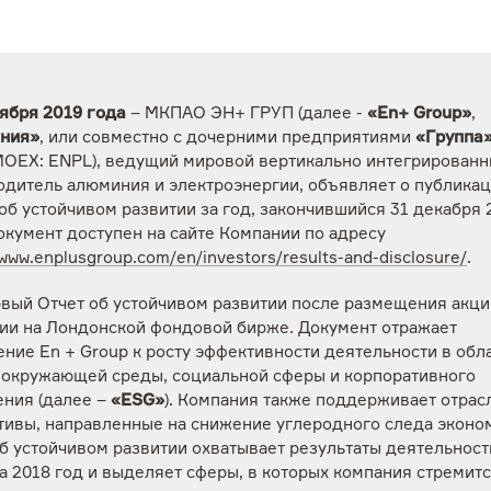
тября 2019 года
– МКПАО ЭН+ ГРУП (далее -
«En+ Group»
,
ния»
, или совместно с дочерними предприятиями
«Группа
MOEX: ENPL), ведущий мировой вертикально интегрирован
одитель алюминия и электроэнергии, объявляет о публика
об устойчивом развитии за год, закончившийся 31 декабря 
окумент доступен на сайте Компании по адресу
/www.enplusgroup.com/en/investors/results-and-disclosure/
.
рвый Отчет об устойчивом развитии после размещения акци
ии на Лондонской фондовой бирже. Документ отражает
ние En + Group к росту эффективности деятельности в обл
 окружающей среды, социальной сферы и корпоративного
ения (далее –
«
ESG»
). Компания также поддерживает отра
тивы, направленные на снижение углеродного следа эконо
б устойчивом развитии охватывает результаты деятельност
а 2018 год и выделяет сферы, в которых компания стремит