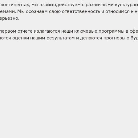
 континентах, мы взаимодействуем с различными культурам
емами. Мы осознаем свою ответственность и относимся к н
ерьезно.
 первом отчете излагаются наши ключевые программы в сф
аются оценки нашим результатам и делаются прогнозы о бу
ем ставить новые амбициозные цели на ближайшие годы, и
юсь проинформировать заинтересованные стороны о дости
се».
ир Кирюхин, Генеральный директор En + Group:
 году нам удалось достичь значительного прогресса в обла
ивого развития. Несмотря на беспрецедентные вызовы, Гру
сь существенных успехов в реализации экологических и
ьных программ - мы еще больше сократили выбросы парни
повысили эффективность нашего энергетического бизнеса и
жаем реализовывать наши экологические инновационные п
те представлена информация о прогрессе в реализации наш
рочных социальный программ и результатах внедрения нов
х стандартов промышленной безопасности и охраны труда.