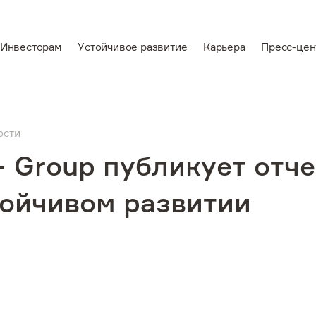
Инвесторам
Устойчивое развитие
Карьера
Пресс-цен
En
Ведущий
вертикально-
ости
аемся
интегрированный
 Group публикует отче
производитель
алюминия и
тойчивом развитии
электроэнергии
звитие