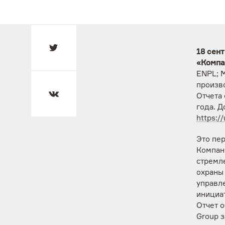
18 сен
«Компа
ENPL; 
произв
Отчета 
года. Д
https:/
Это пе
Компан
стремле
охраны
управл
инициа
Отчет о
Group з