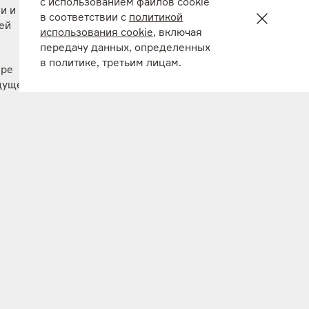
с использованием файлов cookie
и и
в соответствии с
политикой
ей
использования cookie
, включая
передачу данных, определенных
в политике, третьим лицам.
ере
дущем.
 я
гаемом
сти
ппа
ковых
роекты.
их
ых
 Озеро