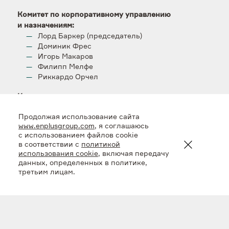
Комитет по корпоративному управлению
и назначениям:
Лорд Баркер (председатель)
Доминик Фрес
Игорь Макаров
Филипп Мелфе
Риккардо Орчел
Комитет по вознаграждениям:
Филипп Мелфе (председатель)
Продолжая использование сайта
Лорд Баркер
www.enplusgroup.com
, я соглашаюсь
Игорь Макаров
с использованием файлов cookie
Ольга Машковская
в соответствии с
политикой
Антон Вишневский
использования cookie
, включая передачу
данных, определенных в политике,
Таким образом, председателями всех комитетов
третьим лицам.
теперь являются независимые директора,
а в каждый из комитетов входят по меньшей мере
два независимых директора.