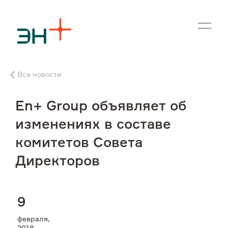
En
Все новости
О нас
En+ Group объявляет об
Чем мы занимаемся
изменениях в составе
комитетов Совета
Инвесторам
Директоров
Устойчивое развитие
9
Карьера
февраля,