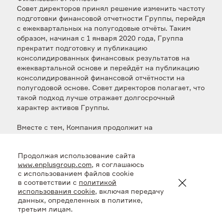
Совет директоров принял решение изменить частоту
подготовки финансовой отчетности Группы, перейдя
с ежеквартальных на полугодовые отчёты. Таким
образом, начиная с 1 января 2020 года, Группа
прекратит подготовку и публикацию
консолидированных финансовых результатов на
ежеквартальной основе и перейдёт на публикацию
консолидированной финансовой отчётности на
полугодовой основе. Совет директоров полагает, что
такой подход лучше отражает долгосрочный
характер активов Группы.
Вместе с тем, Компания продолжит на
ежеквартальной основе отчитываться об
операционных показателях Группы.
Продолжая использование сайта
www.enplusgroup.com
, я соглашаюсь
Положения о корпоративном управлении
с использованием файлов cookie
Кроме того, в связи редомициляцией на территорию
в соответствии с
политикой
Российской Федерации, осуществлённой Компанией
использования cookie
, включая передачу
ранее в текущем году, Совет директоров формально
данных, определенных в политике,
утвердил дивидендную политику Компании, а также
третьим лицам.
положение об общем собрании акционеров.