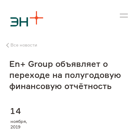
En
Все новости
О нас
En+ Group объявляет о
Чем мы занимаемся
переходе на полугодовую
финансовую отчётность
Инвесторам
Устойчивое развитие
1
4
ноября,
Карьера
2019