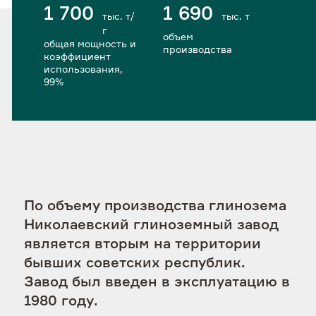
1 700
1 690
Пресс-центр
тыс. т/
тыс. т
г
объем
общая мощность и
производства
коэффициент
Контакты
использования,
99%
По объему производства глинозема
Николаевский глиноземный завод
является вторым на территории
бывших советских республик.
Завод был введен в эксплуатацию в
1980 году.