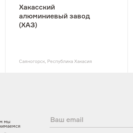
Хакасский
алюминиевый завод
(ХАЗ)
Саяногорск, Республика Хакасия
f
м мы
нимаемся