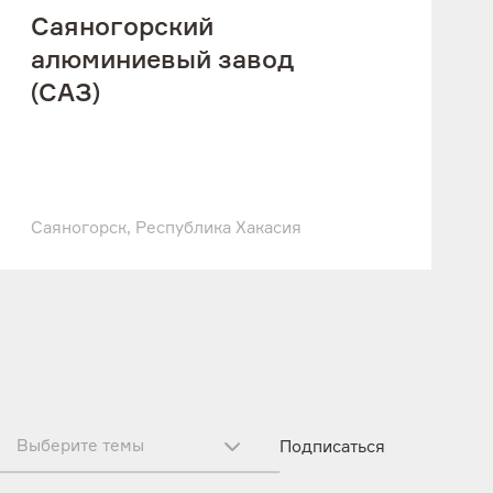
Саяногорский
алюминиевый завод
(САЗ)
Саяногорск, Республика Хакасия
ooter-subscribe-topics_ZNz
Выберите темы
Подписаться