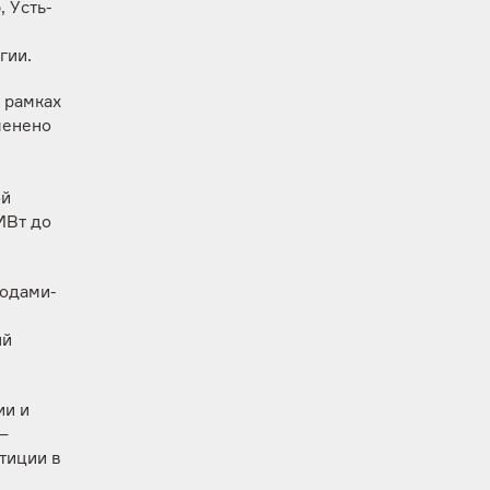
 Усть-
гии.
 рамках
менено
ой
МВт до
водами-
ый
ии и
—
тиции в