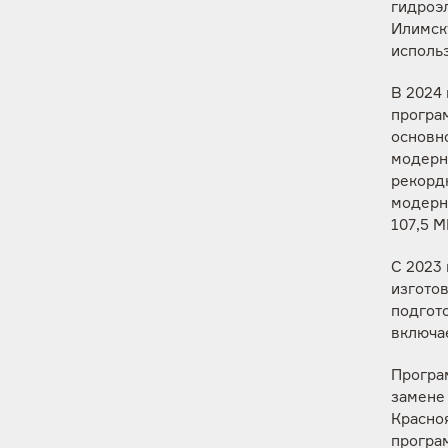
гидроэл
Илимск
исполь
В 2024
програ
основно
модерни
рекордн
модерн
107,5 
С 2023
изгото
подгот
включае
Програ
замене
Красноя
програ