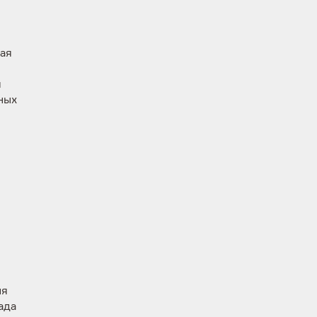
ная
я
ных
ия
ада