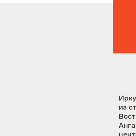
Пресс-центр
Контакты
Ирку
из с
Вост
Анга
цент