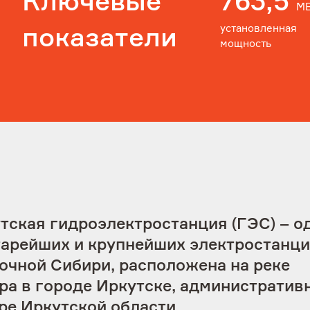
Ключевые
763,5
М
установленная
показатели
мощность
Я согласен на обработку моих
персональных данных
VK
OK
Telegram
Youtube
тская гидроэлектростанция (ГЭС) – о
тарейших и крупнейших электростанц
очной Сибири, расположена на реке
ра в городе Иркутске, административ
ре Иркутской области.