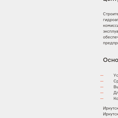
Строите
гидроаг
комисс
эксплуа
обеспе
предпр
Осно
Ус
Ср
Вы
Дл
Ко
Иркутс
Иркутск