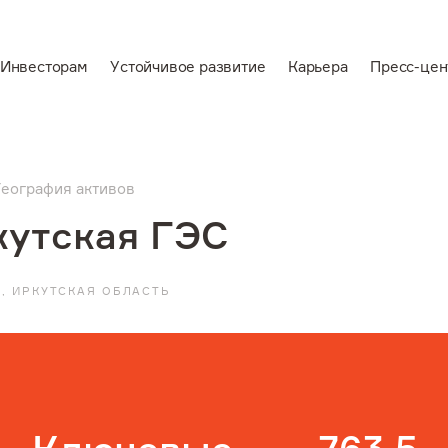
Инвесторам
Устойчивое развитие
Карьера
Пресс-цен
En
Ведущий
вертикально-
География активов
аемся
интегрированный
кутская ГЭС
производитель
алюминия и
К, ИРКУТСКАЯ ОБЛАСТЬ
электроэнергии
звитие