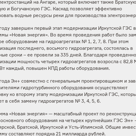
ектростанций на Ангаре, который включает также Братскую,
ую и Богучанскую ГЭС. Каскад позволяет эффективно
зовать водные ресурсы реки для производства электроэнер
 году завершен первый этап модернизации Иркутской ГЭС в
ммы «Новая энергия». Во время проведения работ было за
е оборудование на гидроагрегатах № 1, 2, 7, 8. При этом
зация последнего, восьмого гидроагрегата, состоялась в
ые сроки – ее провели за 335 дней. Благодаря проведенн
изации мощность четырех гидроагрегатов возросла с 82,8 
МВт каждый, повышен КПД работы оборудования.
 года Эн+ совместно с генеральным проектировщиком и за
вителями гидротурбинного оборудования осуществляют
овку ко второму этапу модернизации Иркутской ГЭС, котор
т в себя замену гидроагрегатов № 3, 4, 5, 6.
мма «Новая энергия» — масштабный проект по реконструкц
 основного оборудования на четырех крупнейших ГЭС Эн+ 
рской, Братской, Иркутской и Усть-Илимской. Общие инвес
мму составляют порядка 21 миллиарда рублей.