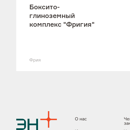
Боксито-
глиноземный
комплекс "Фригия"
Фрия
О нас
Че
за