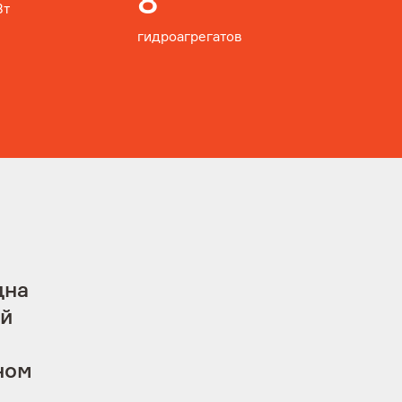
8
Вт
гидроагрегатов
footer-subscribe-topics_gst
Выберите темы
Подписаться
дна
ий
ном