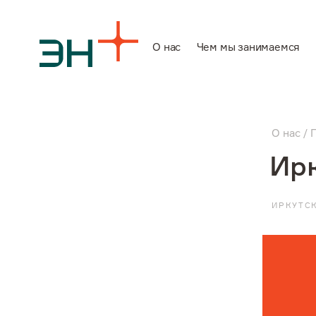
О нас
Чем мы занимаемся
О нас
О нас
Чем мы заним
Ир
Инвесторам
ИРКУТС
Устойчивое ра
Карьера